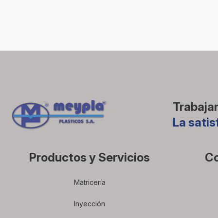
Trabajam
La satis
Productos y Servicios
C
Matricería
Inyección