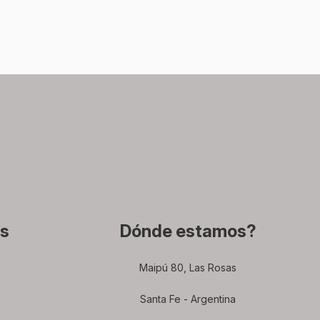
s
Dónde estamos?
Maipú 80, Las Rosas
Santa Fe - Argentina